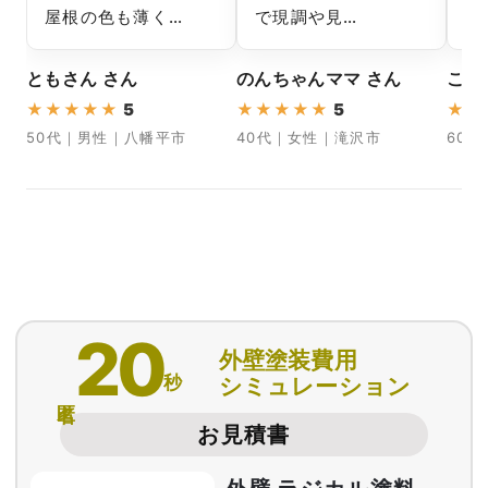
屋根の色も薄く…
で現調や見…
な
ともさん さん
のんちゃんママ さん
こば
★
★
★
★
★
5
★
★
★
★
★
5
★
★
50代｜男性｜八幡平市
40代｜女性｜滝沢市
60
20
外壁塗装費用
秒
シミュレーション
匿名
お見積書