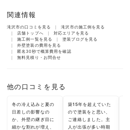
関連情報
滝沢市の口コミを見る
滝沢市の施工例を見る
店舗トップへ
対応エリアを見る
施工例一覧を見る
塗装ブログを見る
外壁塗装の費用を見る
匿名30秒で概算費用を確認
無料見積り・お問合せ
他の口コミを見る
冬の冷え込みと夏の
築15年を超えていた
冬
日差しの影響なの
ので塗装をと思い、
込
か、外壁の継ぎ目に
ご連絡しました。主
外
細かな割れが増え、
人が出張が多い時期
や