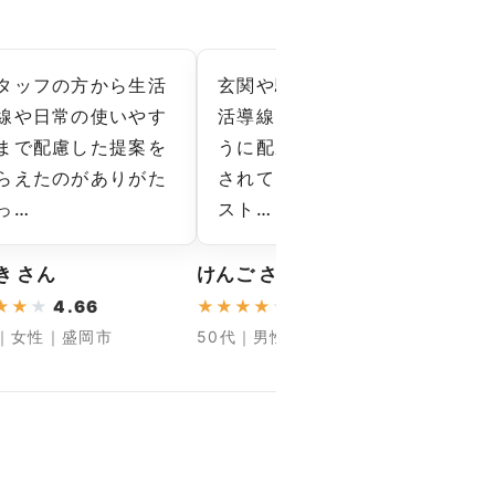
タッフの方から生活
玄関や駐車場など、生
施
線や日常の使いやす
活導線をふさがないよ
で
まで配慮した提案を
うに配慮された養生が
近
らえたのがありがた
されており、生活への
な
っ…
スト…
丁
き さん
けんご さん
こはる
★
★
★
4.66
★
★
★
★
★
4.33
★
★
★
代｜女性｜盛岡市
50代｜男性｜岩手郡
40代