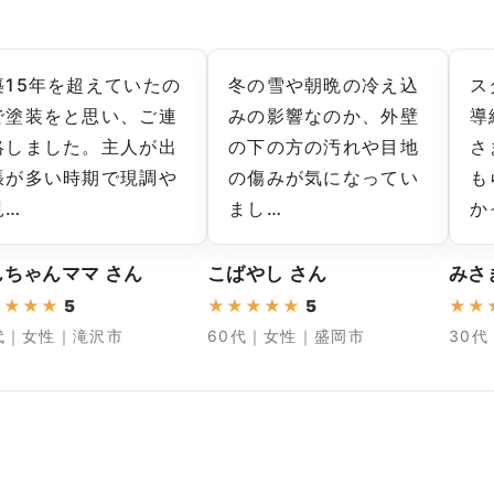
築15年を超えていたの
冬の雪や朝晩の冷え込
ス
で塗装をと思い、ご連
みの影響なのか、外壁
導
絡しました。主人が出
の下の方の汚れや目地
さ
張が多い時期で現調や
の傷みが気になってい
も
見…
まし…
か
んちゃんママ さん
こばやし さん
みさ
★
★
★
★
5
★
★
★
★
★
5
★
★
代｜女性｜滝沢市
60代｜女性｜盛岡市
30