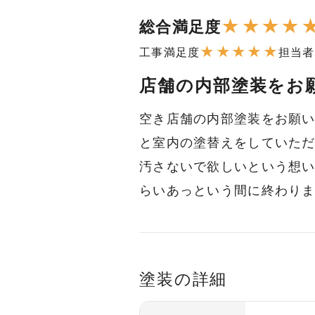
★
★
★
★
総合満足度
★
★
★
★
★
工事満足度
担当者
店舗の内部塗装をお
空き店舗の内部塗装をお願
と室内の塗替えをしていた
汚さないで欲しいという想
らいあっという間に終わり
塗装の詳細